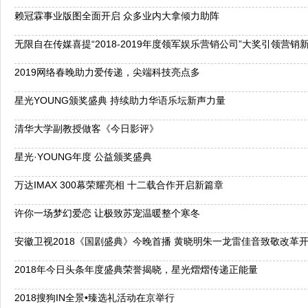
赖冠霖事业版图全面开启 众多业内大拿倾力助阵
无限自在传媒喜提“2018-2019年度领军娱乐营销公司”大奖引领营销
2019网络春晚助力爱传递，尖端科技亮点多
星光YOUNG颁奖盛典 持续助力华语乐坛新声力量
清华大学副教授做客《今日影评》
星光·YOUNG年度 公益颁奖盛典
万达IMAX 300幕荣耀亮相 十二载合作开启新篇章
许你一场梦幻爱恋 让极致苏宠温暖整个寒冬
安徽卫视2018《国剧盛典》今晚首播 黄晓明朱一龙雷佳音致敬改革
2018年今日头条年度盛典荣誉揭晓，星光熠熠传递正能量
2018搜狗IN全景•臻选礼活动在京举行