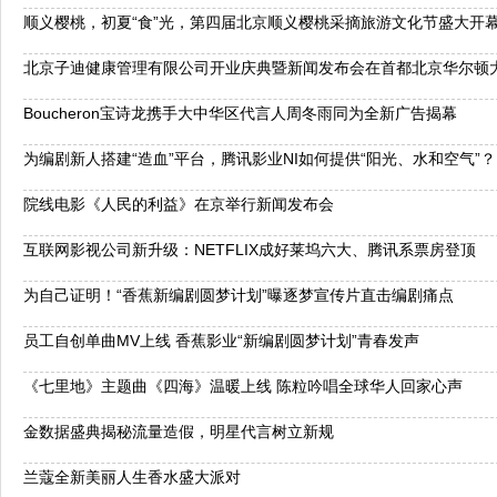
顺义樱桃，初夏“食”光，第四届北京顺义樱桃采摘旅游文化节盛大开
北京子迪健康管理有限公司开业庆典暨新闻发布会在首都北京华尔顿大
Boucheron宝诗龙携手大中华区代言人周冬雨同为全新广告揭幕
为编剧新人搭建“造血”平台，腾讯影业NI如何提供“阳光、水和空气”？
院线电影《人民的利益》在京举行新闻发布会
互联网影视公司新升级：NETFLIX成好莱坞六大、腾讯系票房登顶
为自己证明！“香蕉新编剧圆梦计划”曝逐梦宣传片直击编剧痛点
员工自创单曲MV上线 香蕉影业“新编剧圆梦计划”青春发声
《七里地》主题曲《四海》温暖上线 陈粒吟唱全球华人回家心声
金数据盛典揭秘流量造假，明星代言树立新规
兰蔻全新美丽人生香水盛大派对