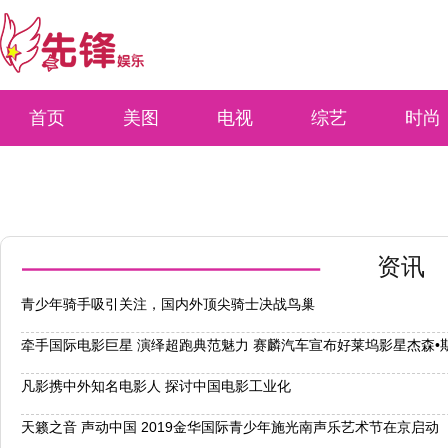
首页
美图
电视
综艺
时尚
资讯
青少年骑手吸引关注，国内外顶尖骑士决战鸟巢
牵手国际电影巨星 演绎超跑典范魅力 赛麟汽车宣布好莱坞影星杰森•
凡影携中外知名电影人 探讨中国电影工业化
天籁之音 声动中国 2019金华国际青少年施光南声乐艺术节在京启动 ​