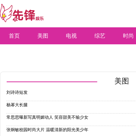
首页
美图
电视
综艺
时尚
美图
刘诗诗短发
杨幂大长腿
常思思曝新写真明媚动人 笑容甜美不输少女
张炯敏校园时尚大片 温暖清新的阳光美少年