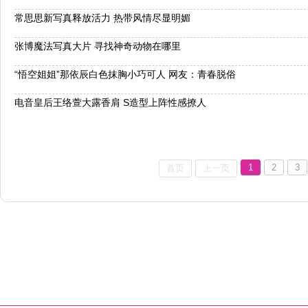
常思思新写真释放活力 热带风情尽显明媚
张博魔法写真大片 寻找神奇动物在哪里
“悟空姐姐”那依辰白色抹胸小巧可人 网友：青春脱俗
电音皇后王络萱大露香肩 S造型上阵性感撩人
1
2
3
首页
上一页