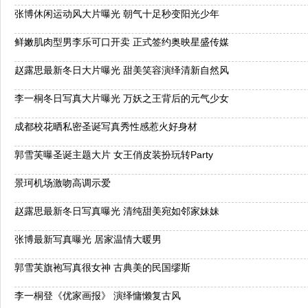
张博休闲运动风大片曝光 朝气十足秒变阳光少年
鲜嫩肌肉型男李乐可口开卖 正式签约奥映星盛传媒
赵露思最新冬日大片曝光 甜美笑容演绎清新自然风
李一桐冬日写真大片曝光 万妖之王背后的元气少女
成都校花晒私密圣诞写真秀性感惹火好身材
郭雪芙曝圣诞主题大片 女王俏皮装扮玩转Party
景珂机场激吻高调示爱
赵露思最新冬日写真曝光 清纯甜美宛如邻家妹妹
张博最新写真曝光 居家温情大暖男
郭雪芙旗袍写真很女神 古典美的民国缪斯
李一桐登《优家画报》 演绎慵懒复古风