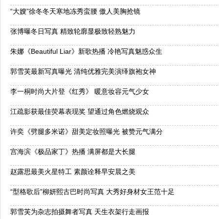
“大嫂”徐冬冬天寒地冻秀蛮腰 傲人美胸抢镜
张博曝冬日写真 精致轮廓显极致轻熟魅力
朱娜《Beautiful Liar》新歌热播 冷艳写真魅惑众生
郭雪芙最新写真曝光 清纯优雅完美演绎旗袍女神
李一桐时尚大片登《红秀》 暖意妆容元气少女
江疏影获最佳荧幕表现奖 望通过角色燃烧观众
许奕《劈腿多米诺》甜美定妆照曝光 被赞元气满分
宫海滨《极品家丁》热播 满屏都是大长腿
赵露思最美火星特工 素颜诠释早安晨之美
“型格歌后”柳妍熙古巴时尚写真 大秀好身材女王范十足
郭雪芙为杂志拍摄舞者写真 天生衣架行走画报