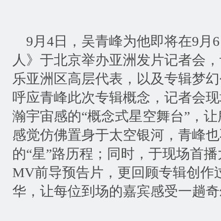
9
月
4
日，吴青峰为他即将在
9
月
6
人》于北京举办亚洲发片记者会，
乐亚洲区高层代表，以及专辑梦幻
呼应青峰此次专辑概念，记者会现
瀚宇宙感的
“
概念式星空舞台
”
，让
感觉仿佛置身于太空银河，青峰也
的
“
星
”
路历程；同时，于现场首播
MV
前导预告片，更回顾专辑创作
华，让每位到场的嘉宾感受一趟奇