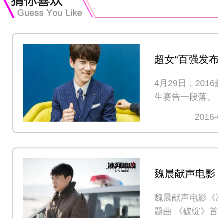
超女“百强发布
致列或成明星
4月29日，20
生赛告一段落。
2016-
魏晨献声电影
凶》主题曲 
魏晨献声电影《
题曲 《破绽》