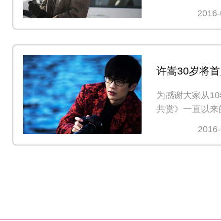
2016-
许嵩30岁将首
粉丝分享10
为感谢大家从1
共赏》一直以来
持，
2016-