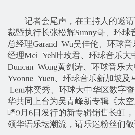
记者会尾声，在主持人的邀请
裁暨执行长张松辉
Sunny
哥、环球
总经理
Garand Wu
吴佳伦、环球音
经理
Mei Yeh
叶玫君、环球音乐大
Duncan Wong
黄剑涛、环球音乐大
Yvonne Yuen
、环球音乐新加坡及
Lem
林奕秀、环球大中华区数字暨
华共同上台为吴青峰新专辑《太空
峰
9
月
6
日发行的新专辑销售长虹，
领华语乐坛潮流，请乐迷粉丝们敬