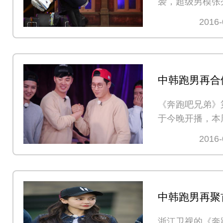
袭，超级男模张
场教授如何在家
2016-
中韩跑男再合
镇“体弱CP”
《奔跑吧兄弟》
于今晚开播，本
跑男团，
2016-
中韩跑男再聚首
女神受追捧
浙江卫视的《奔