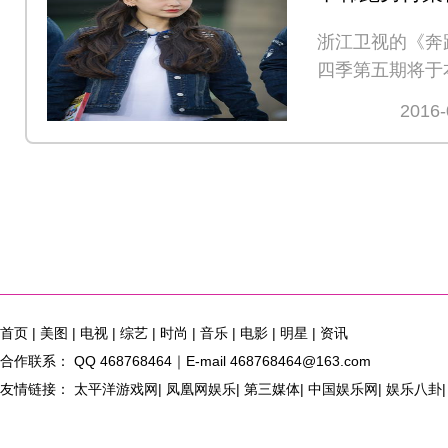
女神受追捧
浙江卫视的《奔
四季第五期将于
10开播
2016-
首页
|
美图
|
电视
|
综艺
|
时尚
|
音乐
|
电影
|
明星
|
资讯
合作联系： QQ 468768464｜E-mail 468768464@163.com
友情链接： 太平洋游戏网| 凤凰网娱乐| 第三媒体| 中国娱乐网| 娱乐八卦| 