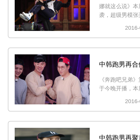
娜就这么说》本
袭，超级男模张
场教授如何在家
2016-
中韩跑男再合
镇“体弱CP”
《奔跑吧兄弟》
于今晚开播，本
跑男团，
2016-
中韩跑男再聚首