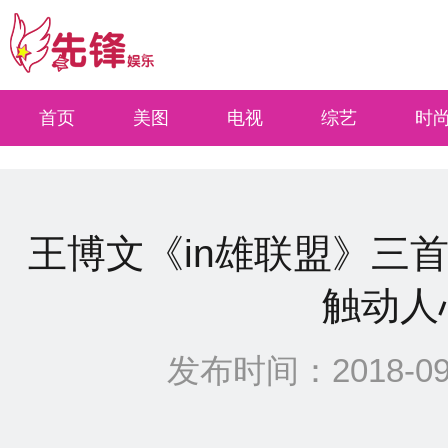
select * from xinwen where types=0 and quyu=15 and site<=0 ORDER BY Id DESC 
首页
美图
电视
综艺
时
王博文《in雄联盟》三
触动人
发布时间：2018-09-2