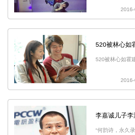
的合影，并附上
2016-
520被林心
屏了
520被林心如
2016-
李嘉诚儿子李
MOOV事件
“何韵诗，永久
独