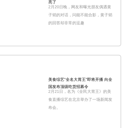
亮了
2月20日晚，网友和曝光朋友偶遇黄
子韬的对话，问能不能合影，黄子韬
的回答却非常的逗趣
美食综艺“全名大胃王”即将开播 向全
国发布顶级吃货招募令
2月21日，名为《全民大胃王》的美
食直播综艺在北京举办了一场新闻发
布会。