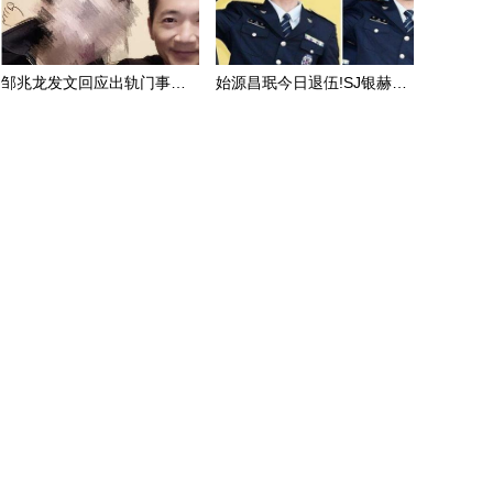
邹兆龙发文回应出轨门事件：向太太和孩子们道歉
始源昌珉今日退伍!SJ银赫东海回归首拍写真超有爱