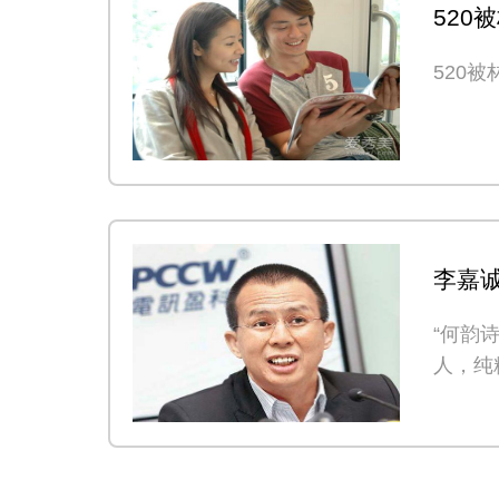
520
屏了
520
李嘉
MOO
“何韵
独
人，纯
念每一