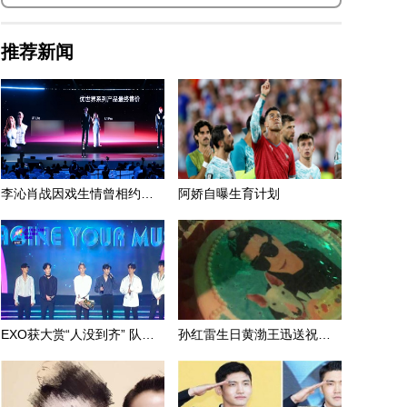
哥尔泰被打回原形
张子枫《唐人街探案2》拜年歌mv上线，“手势舞”比心
欢乐送祝福
推荐新闻
李沁肖战因戏生情曾相约滑雪？男方:没听说谈恋爱
阿娇自曝生育计划
EXO获大赏“人没到齐” 队长Suho：想念Lay
孙红雷生日黄渤王迅送祝福 王迅称没礼物只有视频