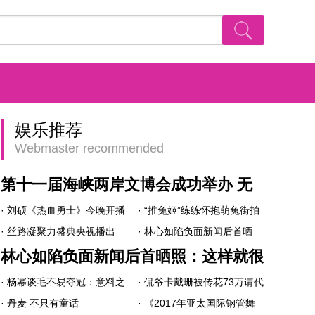
娱乐推荐
Webmaster recommended
第十一届海峡两岸文博会成功举办 无
· 刘硕《热血勇士》今晚开播
· “推兔姬”练练怀抱萌兔街拍
限自在传媒助力光影盛事
隐瞒身份“放大招”
· 丝路凝聚力盛典央视播出
穿人造皮草力推动物保护
· 林心如陷负面新闻后首晒
乔杉再获大奖
照：这样就很好
林心如陷负面新闻后首晒照：这样就很
· 杨幂谈毛不易夺冠：意料之
· 侃爷卡戴珊被传花73万请代
好
中 代表新时代的态度
· 丹麦 不只有童话
孕 女儿将明年一月出生
· 《2017年亚太国际钢管舞