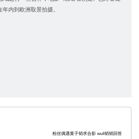
在年内到欧洲取景拍摄。
粉丝偶遇黄子韬求合影 wuli韬韬回答