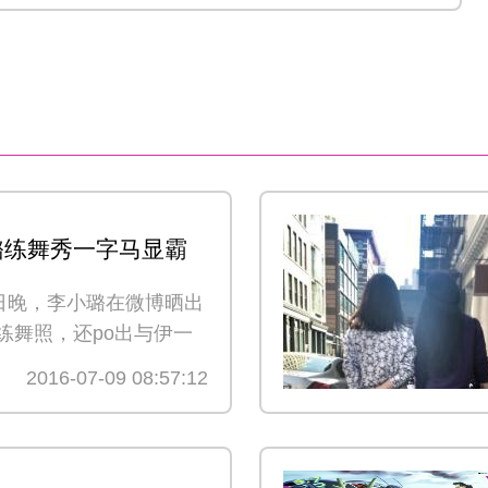
璐练舞秀一字马显霸
1日晚，李小璐在微博晒出
练舞照，还po出与伊一
，并附上文字道“
详细>>
2016-07-09 08:57:12