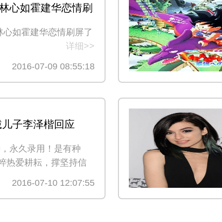
被林心如霍建华恋情刷
被林心如霍建华恋情刷屏了
详细>>
2016-07-09 08:55:18
诚儿子李泽楷回应
V事件：坚决反对港
诗，永久录用！是有种
粹热爱耕耘，撑坚持信
位，MOOV爱音乐勇。”
2016-07-10 12:07:55
详细>>