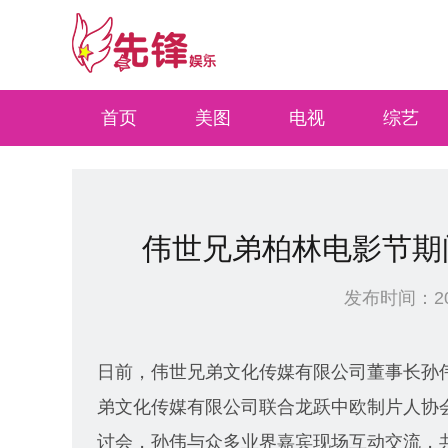
select * from xinwen where types=0 and quyu=4 and site<=0 ORDER BY Id DESC li
首页
美图
电视
综艺
伟世兄弟柏林电影节期
发布时间：2017
日前，伟世兄弟文化传媒有限公司董事长孙
弟文化传媒有限公司联合龙跃中欧制片人协
讨会，孙伟与众多业界嘉宾现场互动交流，