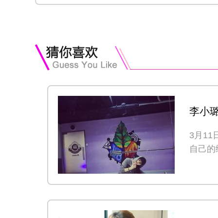
李小
气
3月1
自己的
的合影