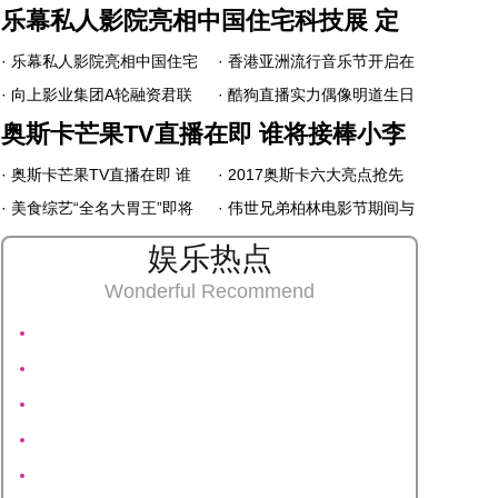
锦标赛》完美落幕 中国选手
乐幕私人影院亮相中国住宅科技展 定
精彩瞬间
· 乐幕私人影院亮相中国住宅
· 香港亚洲流行音乐节开启在
制化观影时代到来
科技展 定制化观影时代到来
· 向上影业集团A轮融资君联
即 柳妍熙献唱庆港回归20年
· 酷狗直播实力偶像明道生日
资本领投估值14亿，肖
会 粉丝霸屏送祝福
奥斯卡芒果TV直播在即 谁将接棒小李
飞：“我们称自己为IP生态运
· 奥斯卡芒果TV直播在即 谁
· 2017奥斯卡六大亮点抢先
子成表情包上神
营商”
将接棒小李子成表情包上神
· 美食综艺“全名大胃王”即将
看 芒果TV全程直播带你玩尽
· 伟世兄弟柏林电影节期间与
开播 向全国发布顶级吃货招
兴
欧洲达成多项合拍计划
娱乐热点
募令
Wonderful Recommend
《亲亲我的宝贝》：怎样让宝宝在吃饱喝足的基础上
减肥？控制膳食结构是关键
《歌手》2018Jessie J变身厨娘“大战”灶台 黑暗料理
引众人围观
《和平饭店》网播破10亿问鼎“谍战剧王” 陈数翻盘雷
佳音被踢哭
陈志朋《吐槽大会2》扮成彩虹糖 《还珠》复播五阿