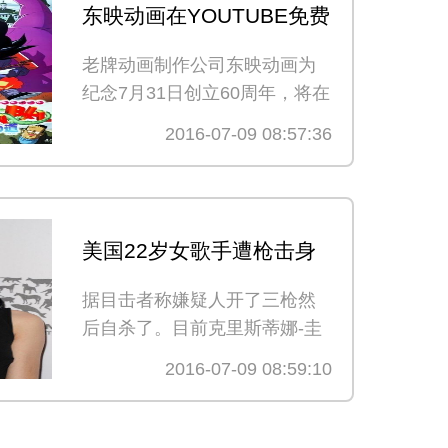
东映动画在YOUTUBE免费
公开《龙珠》等名作动画
老牌动画制作公司东映动画为
纪念7月31日创立60周年，将在
YouTube开设特别频道直到
2016-07-09 08:57:36
2017年7月底，免费公开《龙
珠》、《灌篮高手》等经典名
作。
详细>>
美国22岁女歌手遭枪击身
亡 凶手自杀
据目击者称嫌疑人开了三枪然
后自杀了。目前克里斯蒂娜-圭
密情况危急
详细>>
2016-07-09 08:59:10