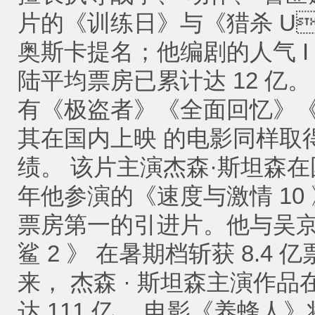
片的《训练日》与《猎杀 U 
奥斯卡提名；他编剧的人气 I
陆平均票房已累计达 12 亿
有《极盗者》《全面回忆》《
其在国内上映 的电影同样取
绩。 该片主演杰森·斯坦森
年他参演的《速度与激情 10 》
票房第一的引进片。他与吴
鲨 2 》 在暑期档斩获 8.4 
来， 杰森 · 斯坦森主演作
达 111 亿。 电影《养蜂人》将