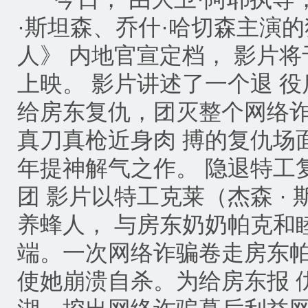
·斯坦森、乔什·哈切森主演的
人》 内地官宣定档， 影片将于 
上映。 影片讲述了一个退 
给房东复仇，团灭整个网络
真刀真枪近身肉 搏的复仇场
年提神解气之作。 隐退特工
团 影片以特工克莱（杰森 · 
养蜂人， 与房东奶奶帕克和
端。一次网络诈骗卷走房东
使她崩溃自杀。为给房东报 