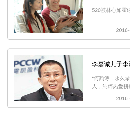
屏了
520被林心如
2016-
李嘉诚儿子李
MOOV事件
“何韵诗，永久
独
人，纯粹热爱耕
念每一位，MOO
2016-